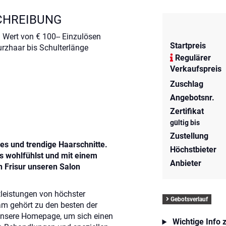
CHREIBUNG
m Wert von € 100-- Einzulösen
Startpreis
urzhaar bis Schulterlänge
Regulärer
Verkaufspreis
Zuschlag
Angebotsnr.
Zertifikat
gültig bis
Zustellung
les und trendige Haarschnitte.
Höchstbieter
uns wohlfühlst und mit einem
Anbieter
n Frisur unseren Salon
stleistungen von höchster
Gebotsverlauf
am gehört zu den besten der
 unsere Homepage, um sich einen
Wichtige Info 