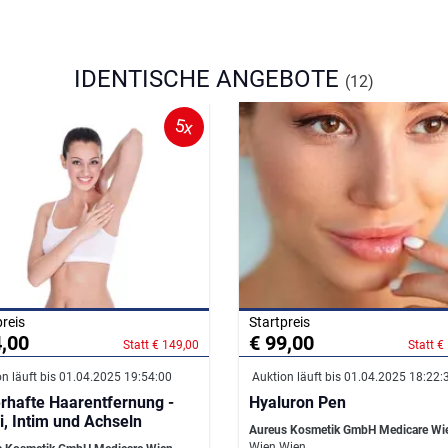
IDENTISCHE ANGEBOTE
(12)
5x
preis
Startpreis
4,00
€ 99,00
Statt € 149,00
Statt €
n läuft bis 01.04.2025 19:54:00
Auktion läuft bis 01.04.2025 18:22:
rhafte Haarentfernung -
Hyaluron Pen
i, Intim und Achseln
Aureus Kosmetik GmbH Medicare Wi
Wien Wien