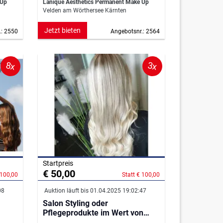
 Up
Lanique Aesthetics Permanent Make Up
Velden am Wörthersee Kärnten
Jetzt bieten
.: 2550
Angebotsnr.: 2564
8x
3x
Startpreis
€ 50,00
 100,00
Statt € 100,00
08
Auktion läuft bis 01.04.2025 19:02:47
Salon Styling oder
Pflegeprodukte im Wert von
100,--