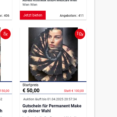
Aureus Kosmetik GmbH Medicare Wien
Wien Wien
Jetzt bieten
r.: 406
Angebotsnr.: 411
10x
5x
Startpreis
€ 50,00
 150,00
Statt € 100,00
52
Auktion läuft bis 01.04.2025 20:57:34
Gutschein für Permanent Make
ch
up deiner Wahl