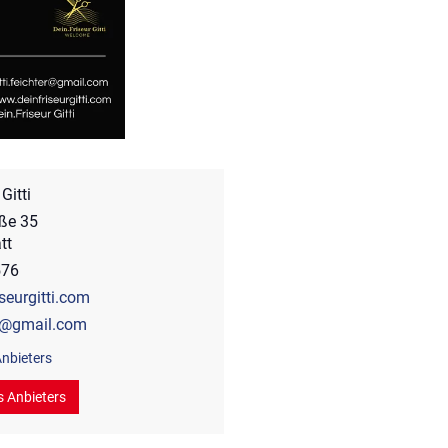
Gitti
ße 35
tt
576
seurgitti.com
ter@gmail.com
nbieters
s Anbieters