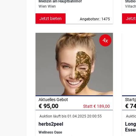
Medizin am Hauptbahnhof
Studio
Wien Wien
Villac
Jetzt bieten
Jetzt
Angebotsnr.: 1475
4x
Aktuelles Gebot
Start
€ 95,00
€ 7
Statt € 189,00
Auktion läuft bis 01.04.2025 20:00:55
Auktio
herbs2peel
Long
Esse
Wellness Oase