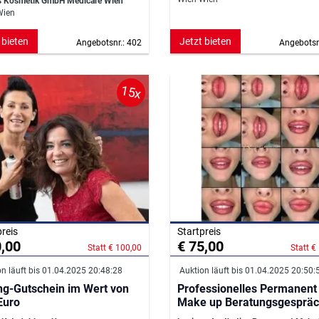
s Kosmetik GmbH Medicare Wien
Wien
 bieten
Jetzt bieten
Angebotsnr.: 402
Angebotsn
15x
preis
Startpreis
0,00
€ 75,00
Statt € 100,00
Statt €
n läuft bis 01.04.2025 20:48:28
Auktion läuft bis 01.04.2025 20:50:
ing-Gutschein im Wert von
Professionelles Permanent
Euro
Make up Beratungsgesprä