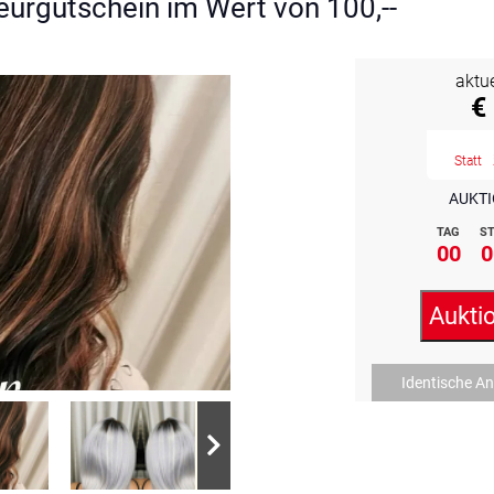
eurgutschein im Wert von 100,--
aktu
€
Statt
AUKTI
TAG
ST
00
0
Aukti
Identische A