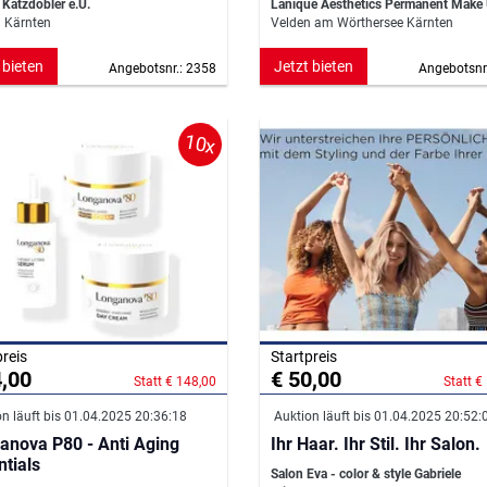
 Katzdobler e.U.
Lanique Aesthetics Permanent Make
h Kärnten
Velden am Wörthersee Kärnten
 bieten
Jetzt bieten
Angebotsnr.: 2358
Angebotsnr
10x
preis
Startpreis
4,00
€ 50,00
Statt € 148,00
Statt €
n läuft bis 01.04.2025 20:36:18
Auktion läuft bis 01.04.2025 20:52:
anova P80 - Anti Aging
Ihr Haar. Ihr Stil. Ihr Salon.
ntials
Salon Eva - color & style Gabriele