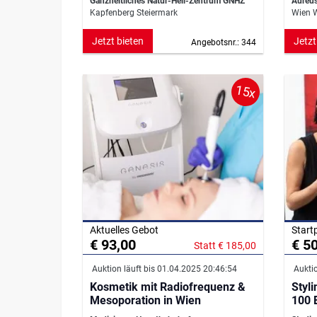
Ganzheitliches Natur-Heil-Zentrum GNHZ
Aureu
Kapfenberg Steiermark
Wien 
Jetzt bieten
Jetzt
Angebotsnr.: 344
15x
Aktuelles Gebot
Start
€ 93,00
€ 5
Statt € 185,00
Auktion läuft bis 01.04.2025 20:46:54
Auktio
Kosmetik mit Radiofrequenz &
Styl
Mesoporation in Wien
100 