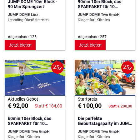
JUMP DOME 10er Block -
90min 10er Block, das
90 Min Sprungzeit
SPARPAKET für 10
Eintritte!
JUMP DOME Linz
JUMP DOME Two GmbH
Leonding Oberösterreich
Klagenfurt Kärnten
Angebotsnr.: 125
Angebotsnr.: 257
Jetzt bieten
Jetzt bieten
25x
25x
Aktuelles Gebot
Startpreis
€ 92,00
€ 100,00
Statt € 184,00
Statt € 200,00
60min 10er Block, das
Die perfekte
SPARPAKET für 10
Geburtstagsparty im JUMP
Eintritte!
DOME!
JUMP DOME Two GmbH
JUMP DOME Two GmbH
Klagenfurt Kärnten
Klagenfurt Kärnten