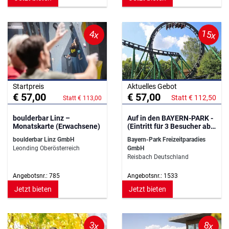
15x
4x
Startpreis
Aktuelles Gebot
€ 57,00
€ 57,00
Statt € 112,50
Statt € 113,00
boulderbar Linz –
Auf in den BAYERN-PARK -
Monatskarte (Erwachsene)
(Eintritt für 3 Besucher ab
140 cm)
boulderbar Linz GmbH
Bayern-Park Freizeitparadies
Leonding Oberösterreich
GmbH
Reisbach Deutschland
Angebotsnr.: 785
Angebotsnr.: 1533
Jetzt bieten
Jetzt bieten
3x
8x