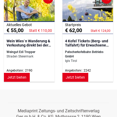
Aktuelles Gebot
Startpreis
€ 55,00
€ 62,00
Statt € 110,00
Statt € 124,00
Wein Wies`n Wanderung &
4 Kofel Tickets (Berg- und
Verkostung direkt bei der
Talfahrt) für Erwachsene
Rebe
Sommer 2025
Weingut Edi Tropper
Patscherkofelbahn Betriebs
Straden Steiermark
GmbH
Igls Tirol
Angebotsnr.: 2190
Angebotsnr.: 2242
Jetzt bieten
Jetzt bieten
Mediaprint Zeitungs- und Zeitschriftenverlag
Ges.m.b.H. & Co. KG, Muthgasse 2, 1190 Wien