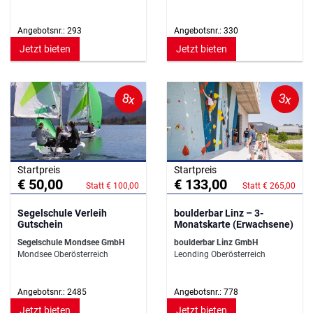
Angebotsnr.: 293
Angebotsnr.: 330
Jetzt bieten
Jetzt bieten
8x
3x
Startpreis
Startpreis
€ 50,00
€ 133,00
Statt € 100,00
Statt € 265,00
Segelschule Verleih
boulderbar Linz – 3-
Gutschein
Monatskarte (Erwachsene)
Segelschule Mondsee GmbH
boulderbar Linz GmbH
Mondsee Oberösterreich
Leonding Oberösterreich
Angebotsnr.: 2485
Angebotsnr.: 778
Jetzt bieten
Jetzt bieten