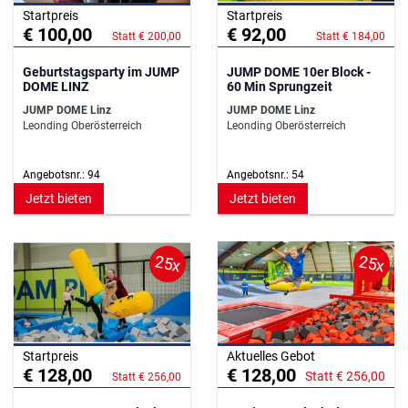
Startpreis
Startpreis
€ 100,00
€ 92,00
Statt € 200,00
Statt € 184,00
Geburtstagsparty im JUMP
JUMP DOME 10er Block -
DOME LINZ
60 Min Sprungzeit
JUMP DOME Linz
JUMP DOME Linz
Leonding Oberösterreich
Leonding Oberösterreich
Angebotsnr.: 94
Angebotsnr.: 54
Jetzt bieten
Jetzt bieten
25x
25x
Startpreis
Aktuelles Gebot
€ 128,00
€ 128,00
Statt € 256,00
Statt € 256,00