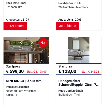
The Flame GmbH
HandelsGes.m.b.H
Jenbach Tirol
Weißkirchen Steiermark
Angebotsnr.: 2109
Angebotsnr.: 2903
Jetzt bieten
Jetzt bieten
4x
Startpreis
Startpreis
€ 599,00
€ 123,00
Statt € 1.198,00
Statt € 245,98
MINI-RINGO | Ø 585 mm
Handgewebter
Schurwollteppich Zürs - 70
Pamalux Leuchten
cm x 140 cm Wollweiß
Hugo Jordan Gmbh
Neumarkt am Wallersee
Breitenbach Tirol
Salzburg