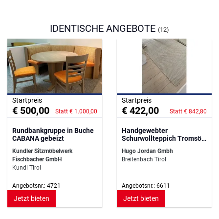
IDENTISCHE ANGEBOTE
(12)
Startpreis
Startpreis
€ 500,00
€ 422,00
Statt € 1.000,00
Statt € 842,80
Rundbankgruppe in Buche
Handgewebter
CABANA gebeizt
Schurwollteppich Tromsö -
140 cm x 200 cm -
Kundler Sitzmöbelwerk
Hugo Jordan Gmbh
Wollweiß
Fischbacher GmbH
Breitenbach Tirol
Kundl Tirol
Angebotsnr.: 4721
Angebotsnr.: 6611
Jetzt bieten
Jetzt bieten