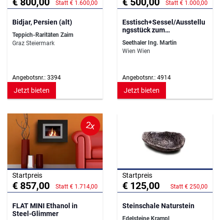
€ 800,00
€ 500,00
Statt € 1.600,00
Statt € 1.000,00
Bidjar, Persien (alt)
Esstisch+Sessel/Ausstellu
ngsstück zum
Teppich-Raritäten Zaim
Sensationspreis!!
Seethaler Ing. Martin
Graz Steiermark
Wien Wien
Angebotsnr.: 3394
Angebotsnr.: 4914
Jetzt bieten
Jetzt bieten
2x
Startpreis
Startpreis
€ 857,00
€ 125,00
Statt € 1.714,00
Statt € 250,00
FLAT MINI Ethanol in
Steinschale Naturstein
Steel-Glimmer
Edelsteine Krampl