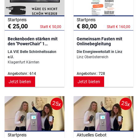
Startpreis
Startpreis
€ 25,00
€ 80,00
Statt € 50,00
Statt € 160,00
Beckenboden stärken mit
Gemeinsam Fasten mit
den "PowerChair" 1
Onlinebegleitung
Behandlung
LA VIE Belle Schönheitssalon
Die Energiewerkstatt in Linz
e.U.
Linz Oberösterreich
Klagenfurt Kärnten
Angebotsnr.: 614
Angebotsnr.: 728
Jetzt bieten
Jetzt bieten
25x
25x
Startpreis
Aktuelles Gebot