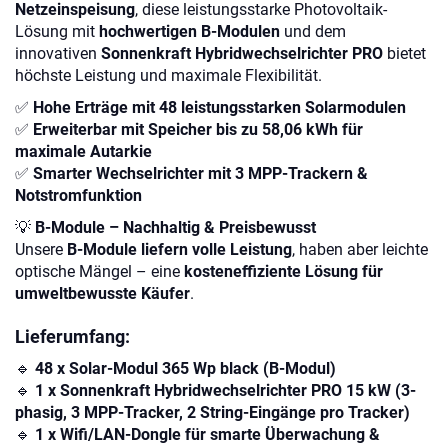
Netzeinspeisung
, diese leistungsstarke Photovoltaik-
Lösung mit
hochwertigen B-Modulen
und dem
innovativen
Sonnenkraft Hybridwechselrichter PRO
bietet
höchste Leistung und maximale Flexibilität.
✅
Hohe Erträge mit 48 leistungsstarken Solarmodulen
✅
Erweiterbar mit Speicher bis zu 58,06 kWh für
maximale Autarkie
✅
Smarter Wechselrichter mit 3 MPP-Trackern &
Notstromfunktion
💡
B-Module – Nachhaltig & Preisbewusst
Unsere
B-Module liefern volle Leistung
, haben aber leichte
optische Mängel – eine
kosteneffiziente Lösung für
umweltbewusste Käufer
.
Lieferumfang:
🔹
48 x Solar-Modul 365 Wp black (B-Modul)
🔹
1 x Sonnenkraft Hybridwechselrichter PRO 15 kW (3-
phasig, 3 MPP-Tracker, 2 String-Eingänge pro Tracker)
🔹
1 x Wifi/LAN-Dongle für smarte Überwachung &