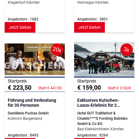
Klagenfurt Kärnten
Hermagor Kärnten
Angebotsnr.: 1682
Angebotsnr.: 3801
Jetzt bieten
Jetzt bieten
20x
3x
Startpreis
Startpreis
€ 223,50
€ 159,00
Statt € 447,00
Statt € 318,00
Führung und Verkostung
Exklusives Kutschen-
für 30 Personen
Luxus-Erlebnis für 2
Personen
Destillerie Puchas GmbH
Hotel GUT Trattlerhof &
Kukmirn Burgenland
Chalets****S Forstnig Betriebs
GmbH & Co KG
Bad Kleinkirchheim Kärnten
Angebotsnr.: 8493
Angebotsnr.: 9264