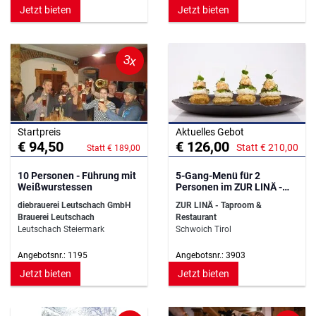
Jetzt bieten
Jetzt bieten
3x
Startpreis
Aktuelles Gebot
€ 94,50
€ 126,00
Statt € 210,00
Statt € 189,00
10 Personen - Führung mit
5-Gang-Menü für 2
Weißwurstessen
Personen im ZUR LINÄ -
Taproom & Restaurant
diebrauerei Leutschach GmbH
ZUR LINÄ - Taproom &
Brauerei Leutschach
Restaurant
Leutschach Steiermark
Schwoich Tirol
Angebotsnr.: 1195
Angebotsnr.: 3903
Jetzt bieten
Jetzt bieten