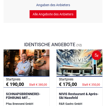
Angaben des Anbieters
Alle Angebote des Anbieters
IDENTISCHE ANGEBOTE
(12)
5x
Startpreis
Startpreis
€ 190,00
€ 175,00
Statt € 380,00
Statt € 350,00
SCHNAPSBRENNEREI-
NIVIS Restaurant & Après-
FÜHRUNG MIT
Ski Nassfeld
VERKOSTUNG
Pfau Brennerei GmbH
R&R Gastro GmbH