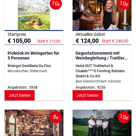
10x
10x
Startpreis
Aktuelles Gebot
€ 105,00
€ 124,00
Statt € 248,00
Statt € 210,00
Picknick im Weingarten für
Degustationsmenü mit
5 Personen
Weinbegleitung / Trattlers
Einkehr
Weingut Destillerie Da Finz
Hotel GUT Trattlerhof &
Mooskirchen Steiermark
Chalets****S Forstnig Betriebs
GmbH & Co KG
Bad Kleinkirchheim Kärnten
Angebotsnr.: 5938
Angebotsnr.: 9256
Jetzt bieten
Jetzt bieten
10x
8x