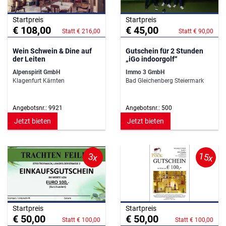
Startpreis
Startpreis
€ 108,00
€ 45,00
Statt € 216,00
Statt € 90,00
Wein Schwein & Dine auf
Gutschein für 2 Stunden
der Leiten
„iGo indoorgolf“
Alpenspirit GmbH
Immo 3 GmbH
Klagenfurt Kärnten
Bad Gleichenberg Steiermark
Angebotsnr.: 9921
Angebotsnr.: 500
Jetzt bieten
Jetzt bieten
15x
3x
Startpreis
Startpreis
€ 50,00
€ 50,00
Statt € 100,00
Statt € 100,00