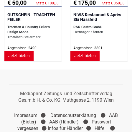
€ 50,00
€ 175,00
Statt € 100,00
Statt € 350,00
GUTSCHEIN - TRACHTEN
NIVIS Restaurant & Après-
FEILER
Ski Nassfeld
Trachten & Country Feiler’s
R&R Gastro GmbH
Design Mode
Hermagor Kärnten
Trofaiach Steiermark
Angebotsnr.: 2490
Angebotsnr.: 3801
Jetzt bieten
Jetzt bieten
Mediaprint Zeitungs- und Zeitschriftenverlag
Ges.m.b.H. & Co. KG, Muthgasse 2, 1190 Wien
Impressum
Datenschutzerklärung
AAB
(Bieter)
AAB (Händler)
Passwort
vergessen
Infos für Händler
Hilfe