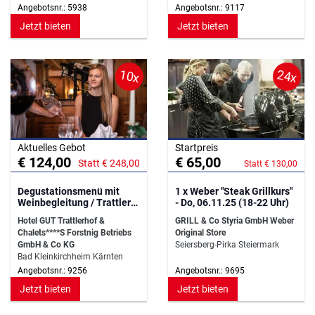
Angebotsnr.: 5938
Angebotsnr.: 9117
Jetzt bieten
Jetzt bieten
10x
24x
Aktuelles Gebot
Startpreis
€ 124,00
€ 65,00
Statt € 248,00
Statt € 130,00
Degustationsmenü mit
1 x Weber "Steak Grillkurs"
Weinbegleitung / Trattlers
- Do, 06.11.25 (18-22 Uhr)
Einkehr
Hotel GUT Trattlerhof &
GRILL & Co Styria GmbH Weber
Chalets****S Forstnig Betriebs
Original Store
GmbH & Co KG
Seiersberg-Pirka Steiermark
Bad Kleinkirchheim Kärnten
Angebotsnr.: 9256
Angebotsnr.: 9695
Jetzt bieten
Jetzt bieten