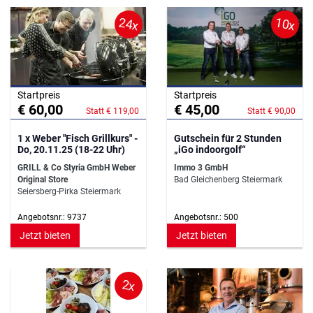
24x
10x
Startpreis
Startpreis
€ 60,00
€ 45,00
Statt € 119,00
Statt € 90,00
1 x Weber "Fisch Grillkurs" -
Gutschein für 2 Stunden
Do, 20.11.25 (18-22 Uhr)
„iGo indoorgolf“
GRILL & Co Styria GmbH Weber
Immo 3 GmbH
Original Store
Bad Gleichenberg Steiermark
Seiersberg-Pirka Steiermark
Angebotsnr.: 9737
Angebotsnr.: 500
Jetzt bieten
Jetzt bieten
2x