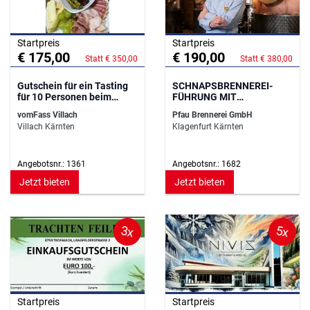
Startpreis
Startpreis
€ 175,00
€ 190,00
Statt € 350,00
Statt € 380,00
Gutschein für ein Tasting
SCHNAPSBRENNEREI-
für 10 Personen beim
FÜHRUNG MIT
VomFass in Villach
VERKOSTUNG
vomFass Villach
Pfau Brennerei GmbH
Villach Kärnten
Klagenfurt Kärnten
Angebotsnr.: 1361
Angebotsnr.: 1682
Jetzt bieten
Jetzt bieten
3x
5x
Startpreis
Startpreis