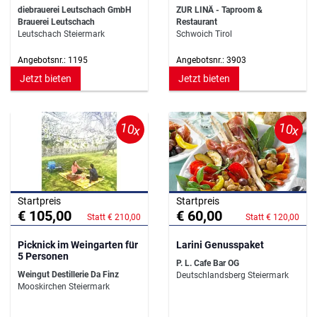
Taproom & Restaurant
diebrauerei Leutschach GmbH
ZUR LINÄ - Taproom &
Brauerei Leutschach
Restaurant
Leutschach Steiermark
Schwoich Tirol
Angebotsnr.: 1195
Angebotsnr.: 3903
Jetzt bieten
Jetzt bieten
10x
10x
Startpreis
Startpreis
€ 105,00
€ 60,00
Statt € 210,00
Statt € 120,00
Picknick im Weingarten für
Larini Genusspaket
5 Personen
P. L. Cafe Bar OG
Weingut Destillerie Da Finz
Deutschlandsberg Steiermark
Mooskirchen Steiermark