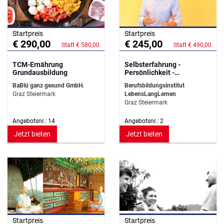
Startpreis
Startpreis
€ 290,00
€ 245,00
Statt € 580,00
Statt € 490,00
TCM-Ernährung
Selbsterfahrung -
Grundausbildung
Persönlichkeit -
Selbstbewusstsein
BaBlü ganz gesund GmbH.
Berufsbildungsinstitut
Graz Steiermark
LebensLangLernen
Graz Steiermark
Angebotsnr.: 14
Angebotsnr.: 2
Jetzt bieten
Jetzt bieten
Startpreis
Startpreis