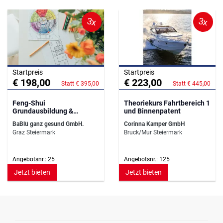
3x
3x
Startpreis
Startpreis
€ 198,00
€ 223,00
Statt € 395,00
Statt € 445,00
Feng-Shui
Theoriekurs Fahrtbereich 1
Grundausbildung &
und Binnenpatent
Eigenheim-Analyse
BaBlü ganz gesund GmbH.
Corinna Kamper GmbH
Graz Steiermark
Bruck/Mur Steiermark
Angebotsnr.: 25
Angebotsnr.: 125
Jetzt bieten
Jetzt bieten