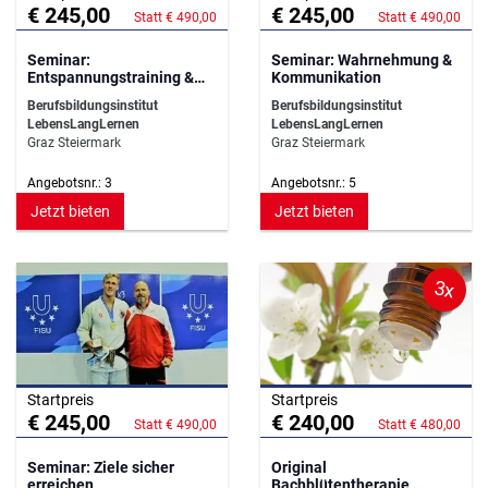
€ 245,00
€ 245,00
Statt € 490,00
Statt € 490,00
Seminar:
Seminar: Wahrnehmung &
Entspannungstraining &
Kommunikation
Resilienztraining
Berufsbildungsinstitut
Berufsbildungsinstitut
LebensLangLernen
LebensLangLernen
Graz Steiermark
Graz Steiermark
Angebotsnr.: 3
Angebotsnr.: 5
Jetzt bieten
Jetzt bieten
3x
Startpreis
Startpreis
€ 245,00
€ 240,00
Statt € 490,00
Statt € 480,00
Seminar: Ziele sicher
Original
erreichen
Bachblütentherapie