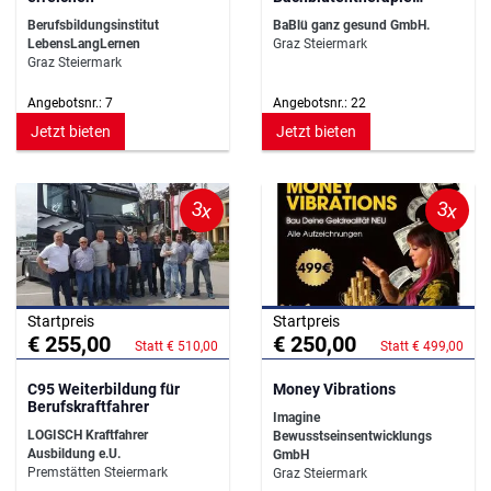
Grundausbildung
Berufsbildungsinstitut
BaBlü ganz gesund GmbH.
LebensLangLernen
Graz Steiermark
Graz Steiermark
Angebotsnr.: 7
Angebotsnr.: 22
Jetzt bieten
Jetzt bieten
3x
3x
Startpreis
Startpreis
€ 255,00
€ 250,00
Statt € 510,00
Statt € 499,00
C95 Weiterbildung für
Money Vibrations
Berufskraftfahrer
Imagine
LOGISCH Kraftfahrer
Bewusstseinsentwicklungs
Ausbildung e.U.
GmbH
Premstätten Steiermark
Graz Steiermark