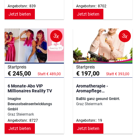
Angebotsnr.: 839
Angebotsnr.: 8702
Jetzt bieten
Jetzt bieten
3x
3x
Startpreis
Startpreis
€ 245,00
€ 197,00
Statt € 489,00
Statt € 393,00
6 Monate-Abo VIP
Aromatherapie -
Millionaires Reality TV
Aromapflege
Grundausbildung
Imagine
BaBlü ganz gesund GmbH.
Bewusstseinsentwicklungs
Graz Steiermark
GmbH
Graz Steiermark
Angebotsnr.: 8727
Angebotsnr.: 19
Jetzt bieten
Jetzt bieten