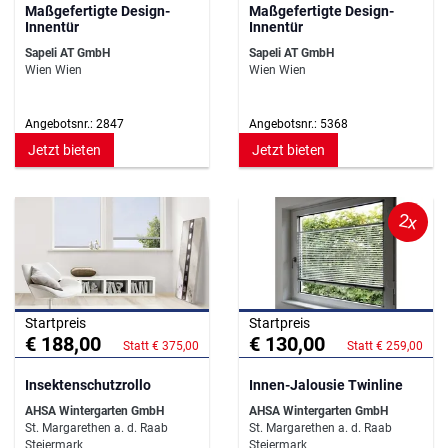
Maßgefertigte Design-
Maßgefertigte Design-
Innentür
Innentür
Sapeli AT GmbH
Sapeli AT GmbH
Wien Wien
Wien Wien
Angebotsnr.: 2847
Angebotsnr.: 5368
Jetzt bieten
Jetzt bieten
2x
Startpreis
Startpreis
€ 188,00
€ 130,00
Statt € 375,00
Statt € 259,00
Insektenschutzrollo
Innen-Jalousie Twinline
AHSA Wintergarten GmbH
AHSA Wintergarten GmbH
St. Margarethen a. d. Raab
St. Margarethen a. d. Raab
Steiermark
Steiermark