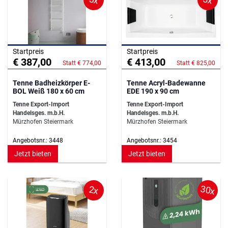
Startpreis
Startpreis
€ 387,00
€ 413,00
Statt € 774,00
Statt € 825,00
Tenne Badheizkörper E-
Tenne Acryl-Badewanne
BOL Weiß 180 x 60 cm
EDE 190 x 90 cm
Tenne Export-Import
Tenne Export-Import
Handelsges. m.b.H.
Handelsges. m.b.H.
Mürzhofen Steiermark
Mürzhofen Steiermark
Angebotsnr.: 3448
Angebotsnr.: 3454
Jetzt bieten
Jetzt bieten
30x
2x