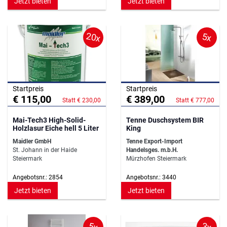
Jetzt bieten
Jetzt bieten
20x
5x
Startpreis
Startpreis
€ 115,00
€ 389,00
Statt € 230,00
Statt € 777,00
Mai-Tech3 High-Solid-
Tenne Duschsystem BIR
Holzlasur Eiche hell 5 Liter
King
Maidler GmbH
Tenne Export-Import
St. Johann in der Haide
Handelsges. m.b.H.
Steiermark
Mürzhofen Steiermark
Angebotsnr.: 2854
Angebotsnr.: 3440
Jetzt bieten
Jetzt bieten
5x
3x