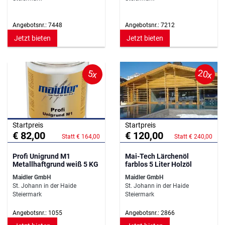
Angebotsnr.: 7448
Angebotsnr.: 7212
Jetzt bieten
Jetzt bieten
20x
5x
Startpreis
Startpreis
€ 82,00
€ 120,00
Statt € 164,00
Statt € 240,00
Profi Unigrund M1
Mai-Tech Lärchenöl
Metallhaftgrund weiß 5 KG
farblos 5 Liter Holzöl
Maidler GmbH
Maidler GmbH
St. Johann in der Haide
St. Johann in der Haide
Steiermark
Steiermark
Angebotsnr.: 1055
Angebotsnr.: 2866