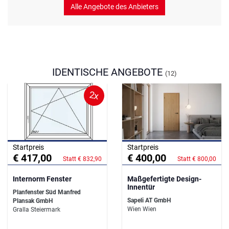
Alle Angebote des Anbieters
IDENTISCHE ANGEBOTE
(12)
2x
Startpreis
Startpreis
€ 417,00
€ 400,00
Statt € 832,90
Statt € 800,00
Internorm Fenster
Maßgefertigte Design-
Innentür
Planfenster Süd Manfred
Sapeli AT GmbH
Plansak GmbH
Wien Wien
Gralla Steiermark