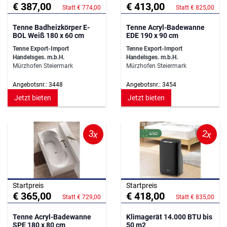
€ 387,00
€ 413,00
Statt € 774,00
Statt € 825,00
Tenne Badheizkörper E-
Tenne Acryl-Badewanne
BOL Weiß 180 x 60 cm
EDE 190 x 90 cm
Tenne Export-Import
Tenne Export-Import
Handelsges. m.b.H.
Handelsges. m.b.H.
Mürzhofen Steiermark
Mürzhofen Steiermark
Angebotsnr.: 3448
Angebotsnr.: 3454
Jetzt bieten
Jetzt bieten
3x
2x
Startpreis
Startpreis
€ 365,00
€ 418,00
Statt € 729,00
Statt € 835,00
Tenne Acryl-Badewanne
Klimagerät 14.000 BTU bis
SPE 180 x 80 cm
50 m2