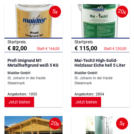
20x
5x
Startpreis
Startpreis
€ 82,00
€ 115,00
Statt € 164,00
Statt € 230,00
Profi Unigrund M1
Mai-Tech3 High-Solid-
Metallhaftgrund weiß 5 KG
Holzlasur Eiche hell 5 Liter
Maidler GmbH
Maidler GmbH
St. Johann in der Haide
St. Johann in der Haide
Steiermark
Steiermark
Angebotsnr.: 1055
Angebotsnr.: 2854
Jetzt bieten
Jetzt bieten
20x
5x