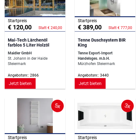
Startpreis
Startpreis
€ 120,00
€ 389,00
Statt € 240,00
Statt € 777,00
Mai-Tech Lärchenöl
Tenne Duschsystem BIR
farblos 5 Liter Holzöl
King
Maidler GmbH
Tenne Export-Import
St. Johann in der Haide
Handelsges. m.b.H.
Steiermark
Mürzhofen Steiermark
Angebotsnr.: 2866
Angebotsnr.: 3440
Jetzt bieten
Jetzt bieten
5x
3x
Startpreis
Startpreis