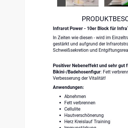
PRODUKTBES
Infrarot Power
- 10er Block für InfraT
In Zeiten wie diesen - wird im Einze
gestärkt und aufgrund der Infrarotstra
Schweißsekretion und Entgiftungsrea
Positiver Nebeneffekt und sehr gut
Bikini-/Badehosenfigur
: Fett verbre
Verbesserung der Vitalität!
Anwendungen:
Abnehmen
Fett verbrennen
Cellulite
Hautverschönerung
Herz Kreislauf Training
Immunstärkung