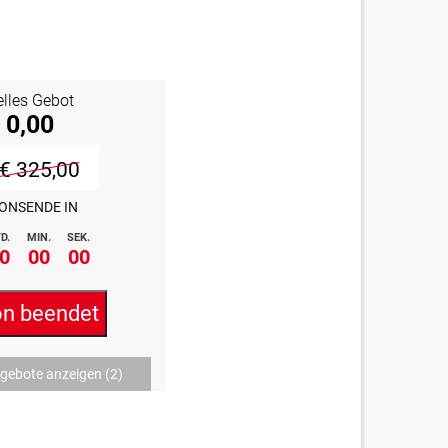
elles Gebot
 0,00
€ 325,00
ONSENDE IN
D.
MIN.
SEK.
0
00
00
on beendet
ngebote anzeigen
(2)