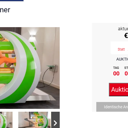
iner
aktu
€
Statt
AUKTI
TAG
ST
00
0
Aukti
Identische A