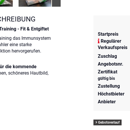
CHREIBUNG
raining - Fit & Entgiftet
Startpreis
ltraining das Immunsystem
Regulärer
hler eine starke
Verkaufspreis
ktion hervorgerufen.
Zuschlag
Angebotsnr.
 für die kommende
Zertifikat
nnen, schöneres Hautbild,
gültig bis
Zustellung
Höchstbieter
Anbieter
Gebotsverlauf