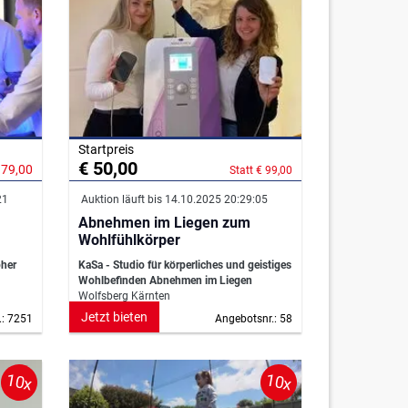
Startpreis
€ 50,00
179,00
Statt € 99,00
21
Auktion läuft bis 14.10.2025 20:29:05
Abnehmen im Liegen zum
Wohlfühlkörper
pher
KaSa - Studio für körperliches und geistiges
Wohlbefinden Abnehmen im Liegen
Wolfsberg Kärnten
Jetzt bieten
.: 7251
Angebotsnr.: 58
10x
10x