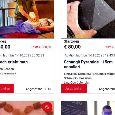
preis
Startpreis
50,00
€ 80,00
Statt € 300,00
Statt €
n läuft bis 14.10.2025 20:32:33
Auktion läuft bis 14.10.2025 19:43:
ech erlebt man
Schungit Pyramide - 15cm
unpoliert
ch Leoben
 Steiermark
EINSTEIN MINERALIEN GmbH Mineral
Schmuck - Fossilien
Linz Oberösterreich
 bieten
Jetzt bieten
Angebotsnr.: 3915
Angebotsnr
5x