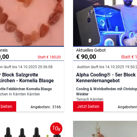
preis
Aktuelles Gebot
0,00
€ 90,00
Statt € 
Statt € 180,00
n läuft bis 14.10.2025 20:36:08
Auktion läuft bis 14.10.2025 19:50:
r Block Salzgrotte
Alpha Cooling® - 5er Block
Feldkirchen - Kornelia Blasge
Kennenlernangebot
otte Feldkirchen Kornelia Blasge
Cooling & Wohlbefinden mit Christo
rchen in Kärnten Kärnten
Winkler
Tainach Kärnten
 bieten
Jetzt bieten
Angebotsnr.: 3166
Angebotsnr
10x