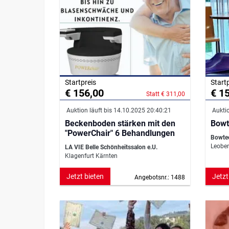
Startpreis
Start
€ 156,00
€ 1
Statt € 311,00
Auktion läuft bis 14.10.2025 20:40:21
Auktio
Beckenboden stärken mit den
Bowt
"PowerChair" 6 Behandlungen
Bowte
Leoben
LA VIE Belle Schönheitssalon e.U.
Klagenfurt Kärnten
Jetzt bieten
Jetzt
Angebotsnr.: 1488