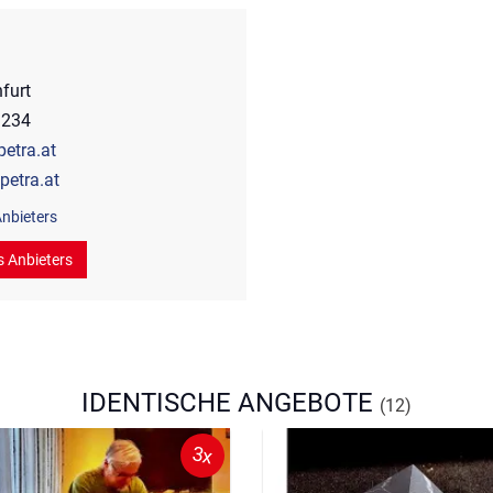
a
furt
3234
etra.at
petra.at
nbieters
s Anbieters
IDENTISCHE ANGEBOTE
(12)
3x