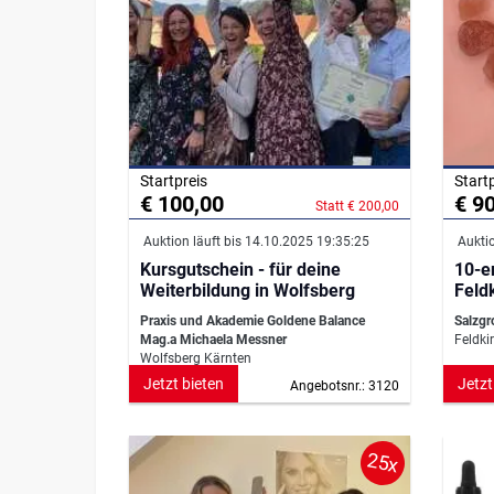
Startpreis
Start
€ 100,00
€ 9
Statt € 200,00
Auktion läuft bis 14.10.2025 19:35:25
Auktio
Kursgutschein - für deine
10-e
Weiterbildung in Wolfsberg
Praxis und Akademie Goldene Balance
Salzgr
Mag.a Michaela Messner
Feldki
Wolfsberg Kärnten
Jetzt bieten
Jetzt
Angebotsnr.: 3120
25x