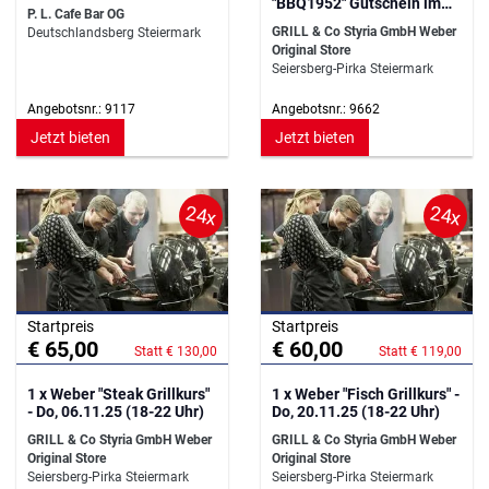
"BBQ1952" Gutschein im
P. L. Cafe Bar OG
Wert von €100,- (Mo/Di)
GRILL & Co Styria GmbH Weber
Deutschlandsberg Steiermark
Original Store
Seiersberg-Pirka Steiermark
Angebotsnr.: 9117
Angebotsnr.: 9662
Jetzt bieten
Jetzt bieten
24x
24x
Startpreis
Startpreis
€ 65,00
€ 60,00
Statt € 130,00
Statt € 119,00
1 x Weber "Steak Grillkurs"
1 x Weber "Fisch Grillkurs" -
- Do, 06.11.25 (18-22 Uhr)
Do, 20.11.25 (18-22 Uhr)
GRILL & Co Styria GmbH Weber
GRILL & Co Styria GmbH Weber
Original Store
Original Store
Seiersberg-Pirka Steiermark
Seiersberg-Pirka Steiermark