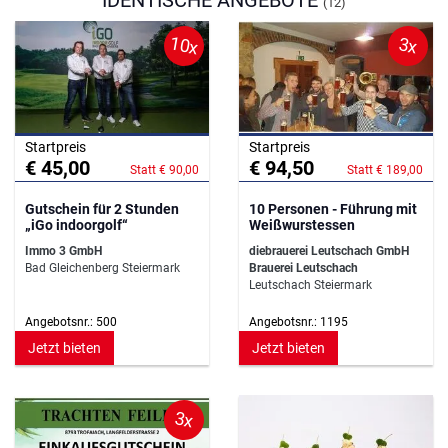
IDENTISCHE ANGEBOTE
(12)
10x
3x
Startpreis
Startpreis
€ 45,00
€ 94,50
Statt € 90,00
Statt € 189,00
Gutschein für 2 Stunden
10 Personen - Führung mit
„iGo indoorgolf“
Weißwurstessen
Immo 3 GmbH
diebrauerei Leutschach GmbH
Bad Gleichenberg Steiermark
Brauerei Leutschach
Leutschach Steiermark
Angebotsnr.: 500
Angebotsnr.: 1195
Jetzt bieten
Jetzt bieten
3x