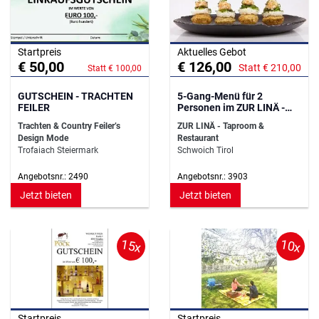
Startpreis
Aktuelles Gebot
€ 50,00
€ 126,00
Statt € 210,00
Statt € 100,00
GUTSCHEIN - TRACHTEN
5-Gang-Menü für 2
FEILER
Personen im ZUR LINÄ -
Taproom & Restaurant
Trachten & Country Feiler’s
ZUR LINÄ - Taproom &
Design Mode
Restaurant
Trofaiach Steiermark
Schwoich Tirol
Angebotsnr.: 2490
Angebotsnr.: 3903
Jetzt bieten
Jetzt bieten
15x
10x
Startpreis
Startpreis