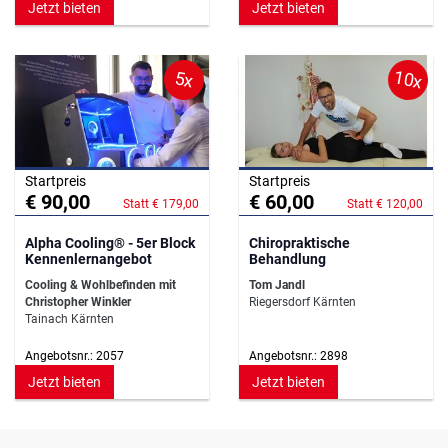
Jetzt bieten
Jetzt bieten
10x
5x
Startpreis
Startpreis
€ 90,00
€ 60,00
Statt € 179,00
Statt € 120,00
Alpha Cooling® - 5er Block
Chiropraktische
Kennenlernangebot
Behandlung
Cooling & Wohlbefinden mit
Tom Jandl
Christopher Winkler
Riegersdorf Kärnten
Tainach Kärnten
Angebotsnr.: 2057
Angebotsnr.: 2898
Jetzt bieten
Jetzt bieten