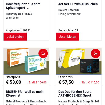
Hochfrequenz aus dem
4er Set +1 zum Aussuchen
Spitzensport -
Bauers Bitter OG
Regenerieren wie die
Recovery Box FlexCo
Floing Steiermark
Profis!
Wien Wien
Angebotsnr.: 10881
Angebotsnr.: 27
Jetzt bieten
Jetzt bieten
5x
5x
Startpreis
Startpreis
€ 53,00
€ 57,50
Statt € 106,00
Statt € 115,00
BIOBENE® - Weil es mein
Das Duo für den Sport:
Körper ist
ARTHROBENE® Sport
Natural Products & Drugs GmbH
Natural Products & Drugs GmbH