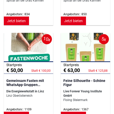
Spittal an der Drau Kärnten
Spittal an der Drau Kärnten
Angebotsnr.: 834
Angebotsnr.: 850
Jetzt bieten
Jetzt bieten
10x
5x
Startpreis
Startpreis
€ 50,00
€ 63,00
Statt € 100,00
Statt € 125,88
Gemeinsam Fasten mit
Feine Silhouette - Schöne
WhatsApp Gruppen
Figur
Begleitung
Die Energiewerkstatt in Linz
Live Forever Young Institute
Linz Oberösterreich
GmbH
Floing Steiermark
Angebotsnr.: 1109
Angebotsnr.: 1367