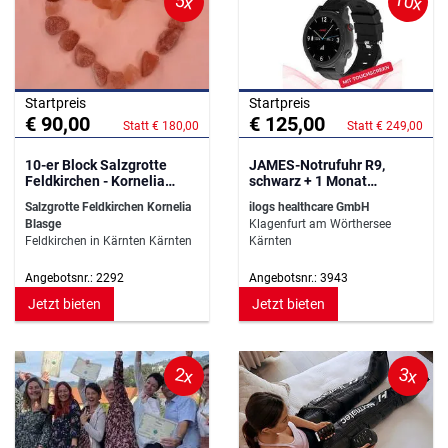
10x
5x
Startpreis
Startpreis
€ 90,00
€ 125,00
Statt € 180,00
Statt € 249,00
10-er Block Salzgrotte
JAMES-Notrufuhr R9,
Feldkirchen - Kornelia
schwarz + 1 Monat
Blasge
Basistarif
Salzgrotte Feldkirchen Kornelia
ilogs healthcare GmbH
Blasge
Klagenfurt am Wörthersee
Feldkirchen in Kärnten Kärnten
Kärnten
Angebotsnr.: 2292
Angebotsnr.: 3943
Jetzt bieten
Jetzt bieten
2x
3x