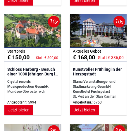
Jetzt bieten
Jetzt bieten
10x
10x
Startpreis
Aktuelles Gebot
€ 150,00
€ 168,00
Statt € 336,00
Statt € 300,00
Schloss Harburg - Besuch
Kunstvoller Frühling in der
einer 1000 jährigen Burg in
Herzogstadt
Bayern
Crystal records
Stama Veranstaltungs- und
Musicproduction GesmbH.
Stadtmarketing GesmbH
Mondsee Oberösterreich
Kunsthotel Fuchspalast
St. Veit an der Glan Kärnten
Angebotsnr.: 5994
Angebotsnr.: 6753
Jetzt bieten
Jetzt bieten
25x
25x