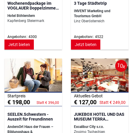
Wochenendpackage im
3 Tage Städtetrip
VOGLAUER Doppelzimmer
INVENT Marketing und
Deluxe
Hotel Böhlerstern
Tourismus GmbH
Kapfenberg Steiermark
Linz Oberösterreich
Angebotsnr.: 4300
Angebotsnr.: 4522
Jetzt bieten
Jetzt bieten
10x
Startpreis
Aktuelles Gebot
€ 198,00
€ 127,00
Statt € 249,00
Statt € 396,00
SEELEN.Schwestern -
JUKEBOX HOTEL UND DAS
Auszeit für Freundinnen
MUSEUM TERRA
TECHNICA
AndersOrt Haus der Frauen –
Excalibur City s.r.o.
Bildungshaus &
Znojmo Tschechien