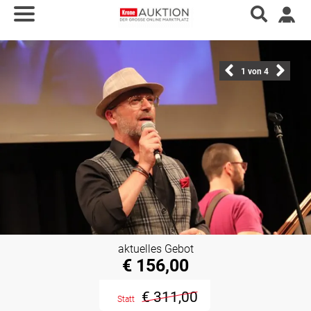
1
von 4
aktuelles Gebot
€ 156,00
€ 311,00
Statt