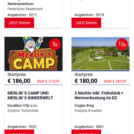
Seminarzentrum
Feistritztal Steiermark
Angebotsnr.: 5211
Angebotsnr.: 5519
Jetzt bieten
Jetzt bieten
10x
5x
Startpreis
Startpreis
€ 186,00
€ 180,00
Statt € 372,00
Statt € 360,00
MERLIN´S CAMP UND
2 Nächte inkl. Frühstück +
MERLIN´S KINDERWELT
Weinverkostung im DZ
Excalibur City s.r.o.
Vuglec Breg
Znojmo Tschechien
Krapina Kroatien
Angebotsnr.: 5531
Angebotsnr.: 5801