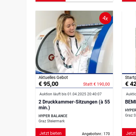
4x
Aktuelles Gebot
Start
€ 95,00
€ 4
Statt € 190,00
Auktion läuft bis 01.04.2025 20:40:07
Auktio
2 Druckkammer-Sitzungen (à 55
BEME
min.)
HYPE
Graz S
HYPER BALANCE
Graz Steiermark
Jetzt bieten
Jetzt
Angebotsnr.: 170