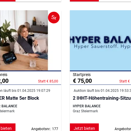
5x
preis
Startpreis
2,00
€ 75,00
Statt € 85,00
Statt €
n läuft bis 01.04.2025 19:07:29
Auktion läuft bis 01.04.2025 19:53:
R Matte 5er Block
2 IHHT-Höhentraining-Sitz
R BALANCE
HYPER BALANCE
teiermark
Graz Steiermark
 bieten
Jetzt bieten
Angebotsnr.: 177
Angebotsn