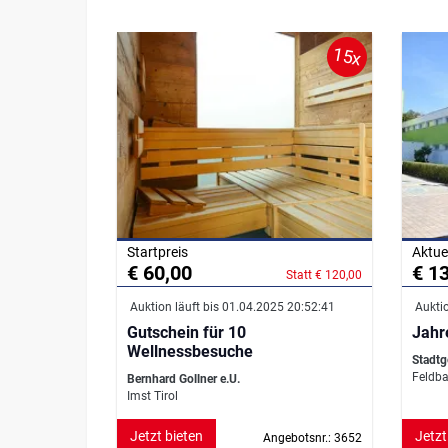
15x
Startpreis
Aktue
€ 60,00
€ 1
Statt € 120,00
Auktion läuft bis 01.04.2025 20:52:41
Auktio
Gutschein für 10
Jahr
Wellnessbesuche
Stadtg
Feldba
Bernhard Gollner e.U.
Imst Tirol
Jetzt bieten
Jetzt
Angebotsnr.: 3652