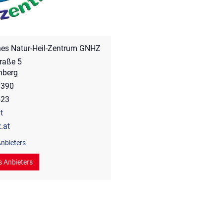
hes Natur-Heil-Zentrum GNHZ
traße 5
nberg
0390
523
t
.at
nbieters
s Anbieters