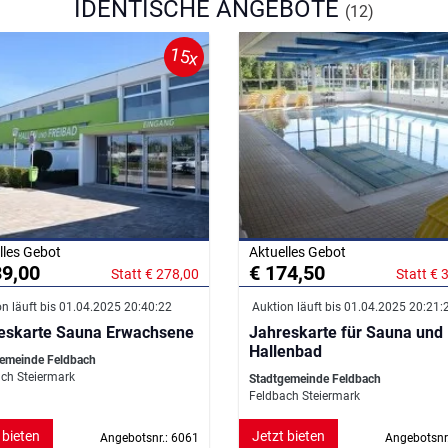
IDENTISCHE ANGEBOTE
(12)
15x
lles Gebot
Aktuelles Gebot
39,00
€ 174,50
Statt € 278,00
Statt € 
n läuft bis 01.04.2025 20:40:22
Auktion läuft bis 01.04.2025 20:21:
eskarte Sauna Erwachsene
Jahreskarte für Sauna und
Hallenbad
emeinde Feldbach
ch Steiermark
Stadtgemeinde Feldbach
Feldbach Steiermark
 bieten
Jetzt bieten
Angebotsnr.: 6061
Angebotsnr