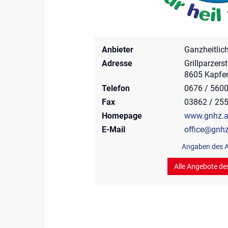
Anbieter
Ganzheitlic
Adresse
Grillparzers
8605 Kapfe
Telefon
0676 / 560
Fax
03862 / 25
Homepage
www.gnhz.a
E-Mail
office@gnhz
Angaben des A
Alle Angebote de