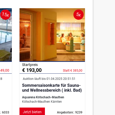
15x
5x
Startpreis
€ 193,00
349,00
Statt € 385,00
28
Auktion läuft bis 01.04.2025 20:51:51
Sommersaisonkarte für Sauna-
und Wellnessbereich ( inkl. Bad)
Aquarena Kötschach-Mauthen
Kötschach-Mauthen Kärnten
Jetzt bieten
.: 6033
Angebotsnr.: 9239