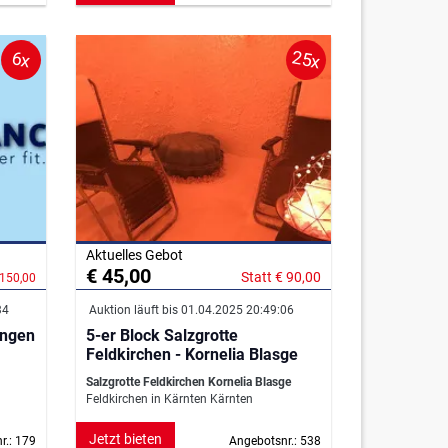
25x
6x
Aktuelles Gebot
€ 45,00
Statt € 90,00
 150,00
34
Auktion läuft bis 01.04.2025 20:49:06
ungen
5-er Block Salzgrotte
Feldkirchen - Kornelia Blasge
Salzgrotte Feldkirchen Kornelia Blasge
Feldkirchen in Kärnten Kärnten
Jetzt bieten
r.: 179
Angebotsnr.: 538