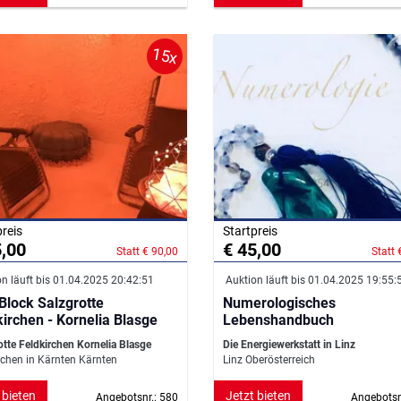
15x
preis
Startpreis
5,00
€ 45,00
Statt € 90,00
Statt 
n läuft bis 01.04.2025 20:42:51
Auktion läuft bis 01.04.2025 19:55:
 Block Salzgrotte
Numerologisches
Feldkirchen - Kornelia Blasge
Lebenshandbuch
otte Feldkirchen Kornelia Blasge
Die Energiewerkstatt in Linz
rchen in Kärnten Kärnten
Linz Oberösterreich
 bieten
Jetzt bieten
Angebotsnr.: 580
Angebotsn