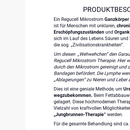
PRODUKTBES
Ein Regucell Mikrostrom
Ganzkörper
ist für Menschen mit unklaren,
chron
Erschöpfungszuständen
und
Organk
sich im Lauf des Lebens Säuren und 
die sog. „Zivilisationskrankheiten“.
Um diesen „Wehwehchen“ den Garaus 
Regucell Mikrostrom Therapie. Hier 
durch den Mikrostrom gereinigt und 
Bandagen befördert. Die Lymphe wer
„Ablagerungen“ zu Nieren und Leber a
Dies ist eine geniale Methode, um
Urs
wegzubekommen.
Beim Fettabbauwic
gelagert. Diese hochmodernen Therap
Vielzahl von kraftvollen Möglichkeite
„Jungbrunnen-Therapie“
werden.
Für die gesamte Behandlung sind ca. 