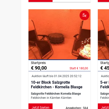
5x
Startpreis
Start
€ 90,00
€ 4
Statt € 180,00
Auktion läuft bis 01.04.2025 20:52:12
Auktio
10-er Block Salzgrotte
5-er
Feldkirchen - Kornelia Blasge
Salzgrotte Feldkirchen Kornelia Blasge
Salzgr
Feldkirchen in Kärnten Kärnten
Feldki
Jetzt bieten
Jetzt
Angebotsnr.: 564