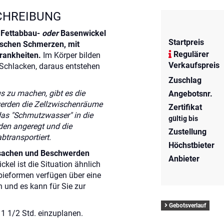
CHREIBUNG
Fettabbau-
oder
Basenwickel
Startpreis
ischen Schmerzen, mit
Regulärer
rankheiten.
Im Körper bilden
Verkaufspreis
Schlacken, daraus entstehen
Zuschlag
zu machen, gibt es die
Angebotsnr.
werden die Zellzwischenräume
Zertifikat
das "Schmutzwasser" in die
gültig bis
den angeregt und die
Zustellung
btransportiert.
Höchstbieter
achen und Beschwerden
Anbieter
kel ist die Situation ähnlich
ieformen verfügen über eine
n und es kann für Sie zur
Gebotsverlauf
1 1/2 Std. einzuplanen.