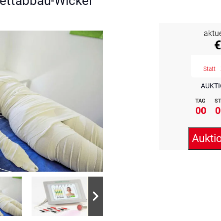
Fettabbau-Wickel
aktu
€
Statt
AUKTI
TAG
ST
00
0
Aukti