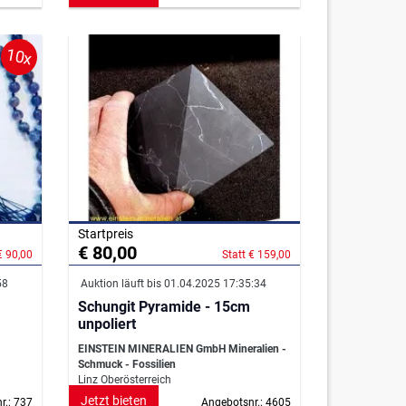
10x
Startpreis
€ 80,00
€ 90,00
Statt € 159,00
58
Auktion läuft bis 01.04.2025 17:35:34
Schungit Pyramide - 15cm
unpoliert
EINSTEIN MINERALIEN GmbH Mineralien -
Schmuck - Fossilien
Linz Oberösterreich
Jetzt bieten
r.: 737
Angebotsnr.: 4605