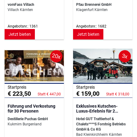
VomFass in Villach
VERKOSTUNG
vomFass Villach
Pfau Brennerei GmbH
Villach Kärnten
Klagenfurt Kärnten
Angebotsnr.: 1361
Angebotsnr.: 1682
Jetzt bieten
Jetzt bieten
20x
3x
Startpreis
Startpreis
€ 223,50
€ 159,00
Statt € 447,00
Statt € 318,00
Führung und Verkostung
Exklusives Kutschen-
für 30 Personen
Luxus-Erlebnis für 2
Personen
Destillerie Puchas GmbH
Hotel GUT Trattlerhof &
Kukmirn Burgenland
Chalets****S Forstnig Betriebs
GmbH & Co KG
Bad Kleinkirchheim Kärnten