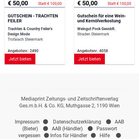
€ 50,00
€ 50,00
Statt € 100,00
Statt € 100,00
GUTSCHEIN - TRACHTEN
Gutschein für eine Wein-
FEILER
und Kernölverkostung
Trachten & Country Feiler’s
Weingut Pock GesnbR.
Design Mode
Straden Steiermark
Trofaiach Steiermark
Angebotsnr.: 2490
Angebotsnr.: 4058
Jetzt bieten
Jetzt bieten
Mediaprint Zeitungs- und Zeitschriftenverlag
Ges.m.b.H. & Co. KG, Muthgasse 2, 1190 Wien
Impressum
Datenschutzerklärung
AAB
(Bieter)
AAB (Händler)
Passwort
vergessen
Infos für Händler
Hilfe