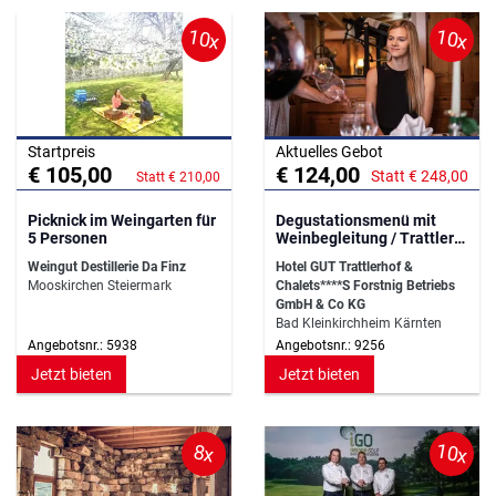
10x
10x
Startpreis
Aktuelles Gebot
€ 105,00
€ 124,00
Statt € 248,00
Statt € 210,00
Picknick im Weingarten für
Degustationsmenü mit
5 Personen
Weinbegleitung / Trattlers
Einkehr
Weingut Destillerie Da Finz
Hotel GUT Trattlerhof &
Mooskirchen Steiermark
Chalets****S Forstnig Betriebs
GmbH & Co KG
Bad Kleinkirchheim Kärnten
Angebotsnr.: 5938
Angebotsnr.: 9256
Jetzt bieten
Jetzt bieten
10x
8x