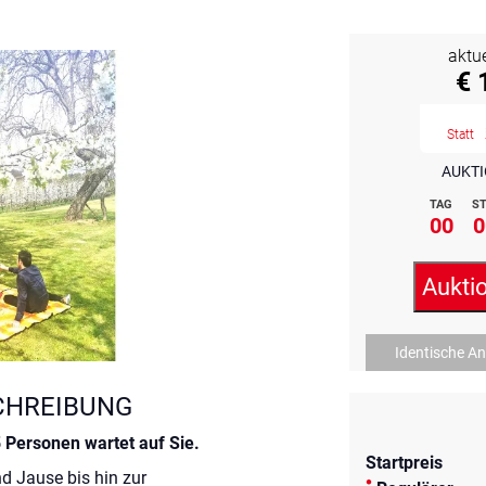
aktu
€ 
Statt
AUKTI
TAG
ST
00
0
Aukti
Identische A
CHREIBUNG
 5 Personen wartet auf Sie.
Startpreis
nd Jause bis hin zur