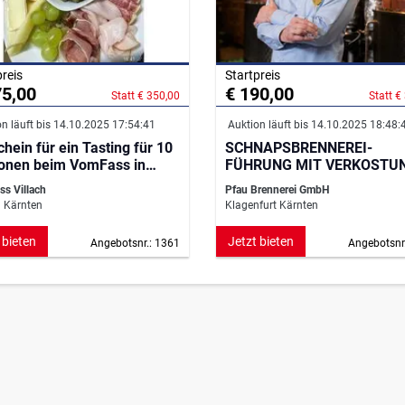
preis
Startpreis
75,00
€ 190,00
Statt € 350,00
Statt €
n läuft bis 14.10.2025 17:54:41
Auktion läuft bis 14.10.2025 18:48:
hein für ein Tasting für 10
SCHNAPSBRENNEREI-
onen beim VomFass in
FÜHRUNG MIT VERKOSTU
ch
s Villach
Pfau Brennerei GmbH
h Kärnten
Klagenfurt Kärnten
 bieten
Jetzt bieten
Angebotsnr.: 1361
Angebotsnr
itungs- und Zeitschriftenverlag
Ges.m.b.H. & Co. KG, Muthgasse
er)
AAB (Händler)
Passwort vergessen
Infos für 