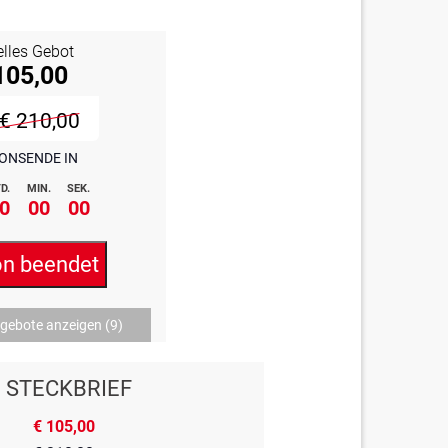
elles Gebot
105,00
€ 210,00
ONSENDE IN
D.
MIN.
SEK.
0
00
00
on beendet
ngebote anzeigen
(9)
STECKBRIEF
€ 105,00