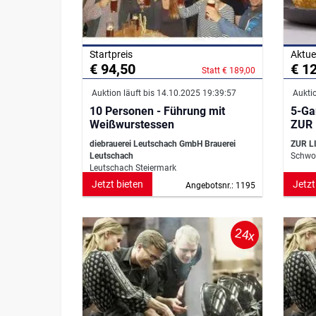
Startpreis
Aktue
€ 94,50
€ 1
Statt € 189,00
Auktion läuft bis 14.10.2025 19:39:57
Auktio
10 Personen - Führung mit
5-Ga
Weißwurstessen
ZUR 
Rest
diebrauerei Leutschach GmbH Brauerei
ZUR LI
Leutschach
Schwoi
Leutschach Steiermark
Jetzt bieten
Jetzt
Angebotsnr.: 1195
24x