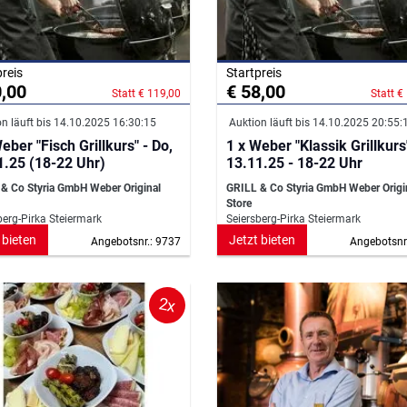
preis
Startpreis
0,00
€ 58,00
Statt € 119,00
Statt €
n läuft bis 14.10.2025 16:30:15
Auktion läuft bis 14.10.2025 20:55:
eber "Fisch Grillkurs" - Do,
1 x Weber "Klassik Grillkurs
1.25 (18-22 Uhr)
13.11.25 - 18-22 Uhr
& Co Styria GmbH Weber Original
GRILL & Co Styria GmbH Weber Origi
Store
berg-Pirka Steiermark
Seiersberg-Pirka Steiermark
 bieten
Jetzt bieten
Angebotsnr.: 9737
Angebotsnr
2x