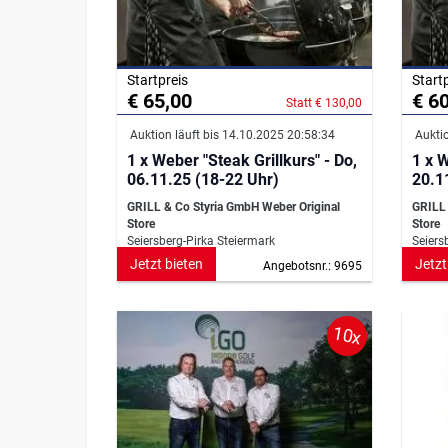
Startpreis
Start
€ 65,00
€ 6
Statt € 130,00
Auktion läuft bis 14.10.2025 20:58:34
Auktio
1 x Weber "Steak Grillkurs" - Do,
1 x W
06.11.25 (18-22 Uhr)
20.1
GRILL & Co Styria GmbH Weber Original
GRILL 
Store
Store
Seiersberg-Pirka Steiermark
Seiers
Jetzt bieten
Jetzt
Angebotsnr.: 9695
10x