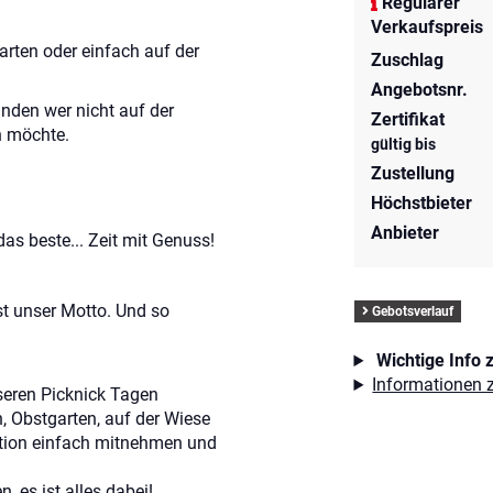
Regulärer
Verkaufspreis
arten oder einfach auf der
Zuschlag
Angebotsnr.
nden wer nicht auf der
Zertifikat
n möchte.
gültig bis
Zustellung
Höchstbieter
Anbieter
as beste... Zeit mit Genuss!
st unser Motto. Und so
Gebotsverlauf
Wichtige Info 
Informationen z
nseren Picknick Tagen
, Obstgarten, auf der Wiese
tion einfach mitnehmen und
 es ist alles dabei!