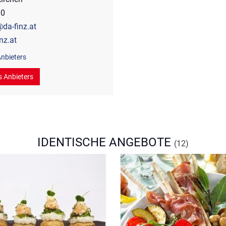
90
da-finz.at
nz.at
nbieters
s Anbieters
IDENTISCHE ANGEBOTE
(12)