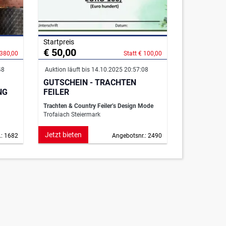
Startpreis
€ 50,00
 380,00
Statt € 100,00
48
Auktion läuft bis 14.10.2025 20:57:08
GUTSCHEIN - TRACHTEN
NG
FEILER
Trachten & Country Feiler’s Design Mode
Trofaiach Steiermark
Jetzt bieten
.: 1682
Angebotsnr.: 2490
 2, 1190 Wien
Händler
Hilfe
Newsletter
Barrierefreiheit