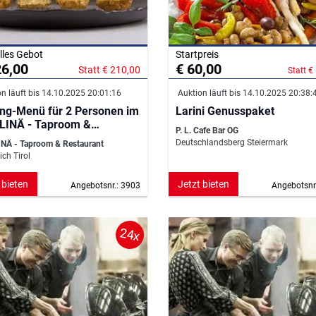
lles Gebot
Startpreis
26,00
€ 60,00
Statt € 210,00
Statt €
n läuft bis 14.10.2025 20:01:16
Auktion läuft bis 14.10.2025 20:38:
ng-Menü für 2 Personen im
Larini Genusspaket
LINÄ - Taproom &
P. L. Cafe Bar OG
aurant
Deutschlandsberg Steiermark
NÄ - Taproom & Restaurant
ch Tirol
 bieten
Jetzt bieten
Angebotsnr.: 3903
Angebotsnr
24x