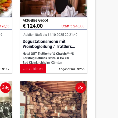
Aktuelles Gebot
€ 124,00
Statt € 248,00
 120,00
49
Auktion läuft bis 14.10.2025 20:21:40
Degustationsmenü mit
Weinbegleitung / Trattlers
Einkehr
Hotel GUT Trattlerhof & Chalets****S
Forstnig Betriebs GmbH & Co KG
Bad Kleinkirchheim Kärnten
Jetzt bieten
.: 9117
Angebotsnr.: 9256
24x
8x