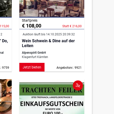
Startpreis
€ 108,00
 115,00
Statt € 216,00
12
Auktion läuft bis 14.10.2025 20:39:32
" Do,
Wein Schwein & Dine auf der
Leiten
nal
Alpenspirit GmbH
Klagenfurt Kärnten
Jetzt bieten
.: 9759
Angebotsnr.: 9921
3x