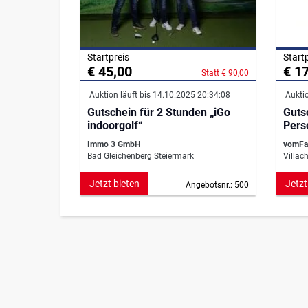
Startpreis
Start
€ 45,00
€ 1
Statt € 90,00
Auktion läuft bis 14.10.2025 20:34:08
Auktio
Gutschein für 2 Stunden „iGo
Gutsc
indoorgolf“
Pers
Villa
Immo 3 GmbH
vomFas
Bad Gleichenberg Steiermark
Villac
Jetzt bieten
Jetzt
Angebotsnr.: 500
Mediaprint Ze
Impressum
Datenschutzerklärung
AAB (Biet