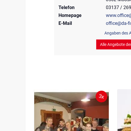
Telefon
03137 / 26
Homepage
www.office@
E-Mail
office@da-fi
Angaben des A
Alle Angebote de
3x